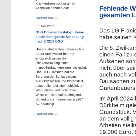
Krankentransportkosten in
Fehlende W
Anspruch nehmen darf.
gesamten 
[
Weiterlesen …
]
27. Mar 2026
Das LG Franke
OLG Dresden bestätigt: Keine
habe seinen K
beeinträchtigende Schenkung
nach § 2287 BGB
Die 8. Zivilk
Unsere Mandanten haben sich in
einen Fall zu
erster und zweiter Instanz
erfolgreich gegen die
Aufsehen sorg
Rückabwicklung eines
nicht über sei
Immobilienkaufvertrages verteidigt.
Das OLG Dresden hat die
auch nach voll
Berufung der Schlusserben
Bausachen zu
zurückgewiesen und klargestellt,
dass selbst bei einem objektiven
Gartenbauers
Wertunterschied nicht ohne
Weiteres eine beeinträchtigende
Im April 2024 
Schenkung im Sinne des § 2287
Dürkheim gel
BGB vorliegt.
Grundstück. V
[
Weiterlesen …
]
an dem völlig
Arbeiten stel
19.000 Euro. 