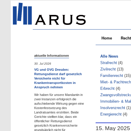
Home
Recht
aktuelle Informationen
Alle News
Strafrecht
(4)
30. Jul 2026
Zivilrecht
(13)
VG und OVG Dresden:
Rettungsdienst darf gesetzlich
Familienrecht
(15)
Versicherte nicht für
Miet- & Pachtrech
Krankentransportkosten in
Anspruch nehmen
Erbrecht
(4)
Zwangsvollstreck
Wir haben für unsere Mandantin in
zwei Instanzen erfolgreich die
Immobilien- & Mak
aufschiebende Wirkung gegen eine
Insolvenzrecht
(1)
Kostenfestsetzung des
Landratsamtes erstritten. Beide
Energierecht
(4)
Gerichte stellten klar, dass ein
öffentlicher Rettungsdienst
gesetzlich Krankenversicherte
15. May 2025
grundsätzlich nicht für