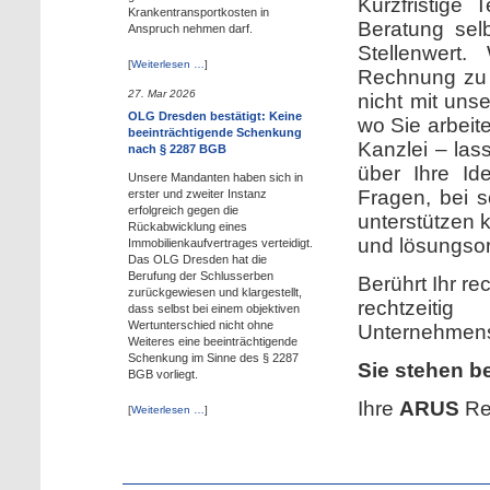
Kurzfristige
Krankentransportkosten in
Beratung selb
Anspruch nehmen darf.
Stellenwert.
[
Weiterlesen …
]
Rechnung zu 
27. Mar 2026
nicht mit uns
OLG Dresden bestätigt: Keine
wo Sie arbeit
beeinträchtigende Schenkung
Kanzlei – lass
nach § 2287 BGB
über Ihre Id
Unsere Mandanten haben sich in
Fragen, bei s
erster und zweiter Instanz
erfolgreich gegen die
unterstützen 
Rückabwicklung eines
und lösungsori
Immobilienkaufvertrages verteidigt.
Das OLG Dresden hat die
Berufung der Schlusserben
Berührt Ihr r
zurückgewiesen und klargestellt,
rechtzeit
dass selbst bei einem objektiven
Wertunterschied nicht ohne
Unternehmensb
Weiteres eine beeinträchtigende
Schenkung im Sinne des § 2287
Sie stehen be
BGB vorliegt.
Ihre
ARUS
Re
[
Weiterlesen …
]