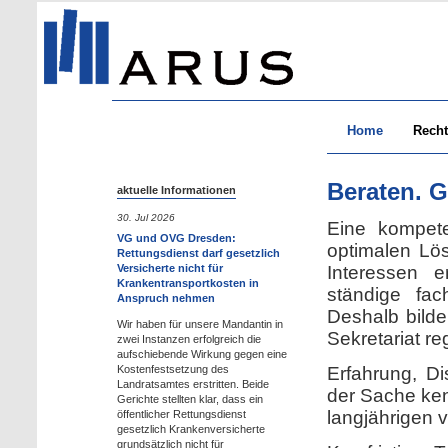
Home
Recht
B
e
raten. G
aktuelle Informationen
30. Jul 2026
Eine kompete
VG und OVG Dresden:
optimalen Lös
Rettungsdienst darf gesetzlich
Versicherte nicht für
Interessen e
Krankentransportkosten in
ständige fac
Anspruch nehmen
Deshalb bilde
Wir haben für unsere Mandantin in
Sekretariat re
zwei Instanzen erfolgreich die
aufschiebende Wirkung gegen eine
Kostenfestsetzung des
Erfahrung, D
Landratsamtes erstritten. Beide
der Sache ken
Gerichte stellten klar, dass ein
langjährigen 
öffentlicher Rettungsdienst
gesetzlich Krankenversicherte
grundsätzlich nicht für